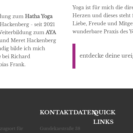
Yoga ist für mich die d
Herzen und dieses steht
ildung zum
Hatha Yoga
Liebe, Freude und Mitgef
Hackenberg - seit 2021
wunderbare Praxis des Y
 Weiterbildung zum
AYA
 und Meret Hackenberg
dig bilde ich mich
entdecke deine urei
e
bei Richard
bias Frank.
KONTAKTDATEN
QUICK
LINKS
zugsort für
Gundekarstraße 38